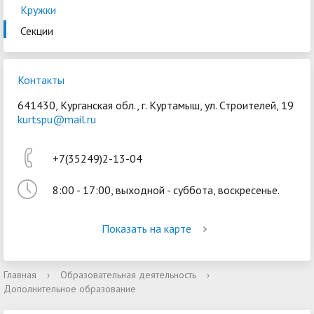
Кружки
Секции
Контакты
641430, Курганская обл., г. Куртамыш, ул. Строителей, 19
Войти
kurtspu@mail.ru
+7(35249)2-13-04
8:00 - 17:00, выходной - суббота, воскресенье.
Показать на карте
Главная
›
Образовательная деятельность
›
Дополнительное образование