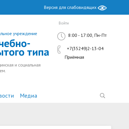
Версия для слабовидящих
Войти
ельное учреждение
8:00 - 17:00, Пн-Пт
чебно-
ытого типа
+7(35249)2-13-04
Приёмная
инская и социальная
ем.
вости
Медиа
Образование
Антимонопольный комплаенс
Методическая работа
ы РФ
ие
Руководство. Педагогический
Ресурсный центр