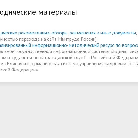
одические материалы
тельная работа
Ассамблея 2026
ии и меры поддержки
Платные образовательные у
ихся
ические рекомендации, обзоры, разъяснения и иные документы
жностью перехода на сайт Минтруда России)
ые места для приёма
Доступная среда
ализированный информационно-методический ресурс по вопрос
альной государственной информационной системы «Единая инф
а)
Организация питания в
вом государственной гражданской службы Российской Федерац
ме «Единая информационная система управления кадровым сост
образовательной организац
йской Федерации»