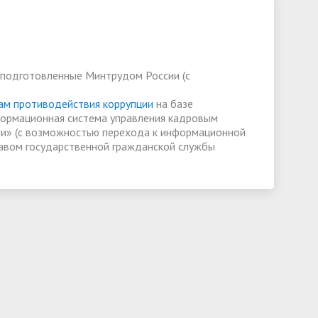
состав
слуги
Финансово-хозяйственная
деятельность
, подготовленные Минтрудом России (с
Международное сотрудничество
ам противодействия коррупции
на базе
ормационная система управления кадровым
ии» (с возможностью перехода к информационной
авом государственной гражданской службы
ии