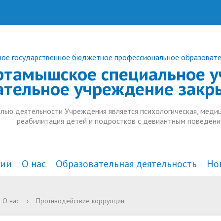
ое государственное бюджетное профессиональное образоват
ртамышское специальное у
ательное учреждение закр
лью деятельности Учреждения является психологическая, медиц
реабилитация детей и подростков с девиантным поведени
ции
О нас
Образовательная деятельность
Но
а и органы управления
действие коррупции
комплексного
Документы
В СМИ
Анонсы
О нас
›
Противодействие коррупции
тельной организацией
ждения
Образовательные стандарт
Дополнительное образован