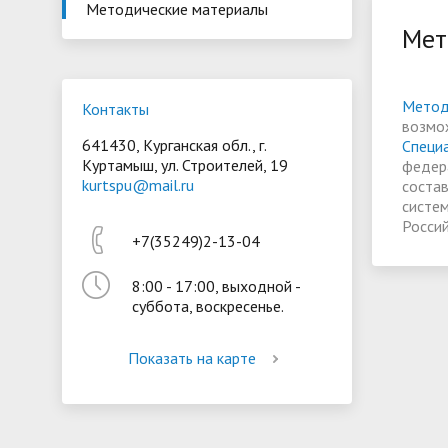
Методические материалы
Мет
Президентская библиотека
Воспита
Материально-техническое
Стипенд
обеспечение и оснащённость
обучающ
Метод
Контакты
возмо
образовательного процесса
Вакантн
641430, Курганская обл., г.
Специ
Куртамыш, ул. Строителей, 19
федер
(перевод
kurtspu@mail.ru
соста
систе
Росси
+7(35249)2-13-04
8:00 - 17:00, выходной -
суббота, воскресенье.
Показать на карте