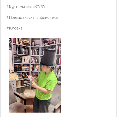
#КуртамышскоеСУВУ
#ПрезидентскаяБиблиотека
#Юговка