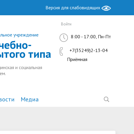
Версия для слабовидящих
Войти
ельное учреждение
8:00 - 17:00, Пн-Пт
чебно-
ытого типа
+7(35249)2-13-04
Приёмная
инская и социальная
ем.
вости
Медиа
Образование
Антимонопольный комплаенс
Методическая работа
ы РФ
ие
Руководство. Педагогический
Ресурсный центр