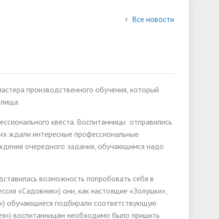
состав
Все новости
слуги
Финансово-хозяйственная
деятельность
Международное сотрудничество
мастера производственного обучения, который
ии
илища.
ессионального квеста. Воспитанницы отправились
и их ждали интересные профессиональные
хождения очередного задания, обучающимся надо
тавилась возможность попробовать себя в
ессия «Садовник») они, как настоящие «Золушки»,
т») обучающиеся подбирали соответствующую
вея») воспитанницам необходимо было пришить