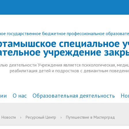
ое государственное бюджетное профессиональное образоват
ртамышское специальное у
ательное учреждение закр
лью деятельности Учреждения является психологическая, медиц
реабилитация детей и подростков с девиантным поведени
ции
О нас
Образовательная деятельность
Но
а и органы управления
действие коррупции
комплексного
Документы
В СМИ
Анонсы
Новости
›
Ресурсный Центр
›
Путешествие в Мастерград
тельной организацией
ждения
Образовательные стандарт
Дополнительное образован