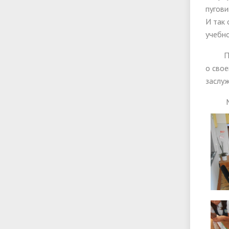
пугови
И так 
учебн
Пройд
о сво
заслу
Масте