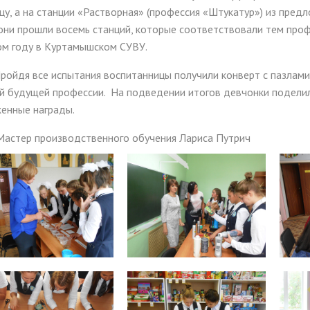
цу, а на станции «Растворная» (профессия «Штукатур») из пре
они прошли восемь станций, которые соответствовали тем про
ом году в Куртамышском СУВУ.
я все испытания воспитанницы получили конверт с пазлами, с
ей будущей профессии. На подведении итогов девчонки поделил
женные награды.
р производственного обучения Лариса Путрич