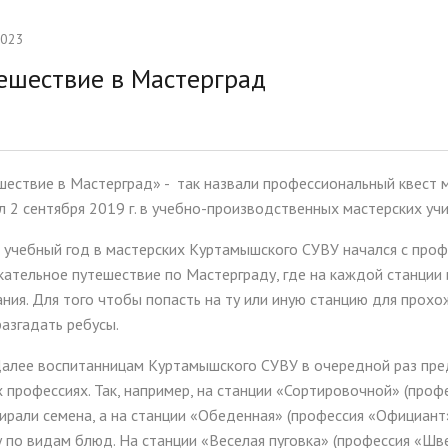
тельная работа
Ассамблея 2026
2023
ии и меры поддержки
Платные образовательные у
ешествие в Мастерград
ихся
ые места для приёма
Доступная среда
а)
Организация питания в
ествие в Мастерград» - так назвали профессиональный квест 
образовательной организац
 2 сентября 2019 г. в учебно-производственных мастерских уч
 учебный год в мастерских Куртамышского СУВУ начался с проф
кательное путешествие по Мастерграду, где на каждой станци
ния. Для того чтобы попасть на ту или иную станцию для про
азгадать ребусы.
 воспитанницам Куртамышского СУВУ в очередной раз предс
 профессиях. Так, например, на станции «Сортировочной» (проф
ирали семена, а на станции «Обеденная» (профессия «Официан
у по видам блюд. На станции «Веселая пуговка» (профессия «Ш