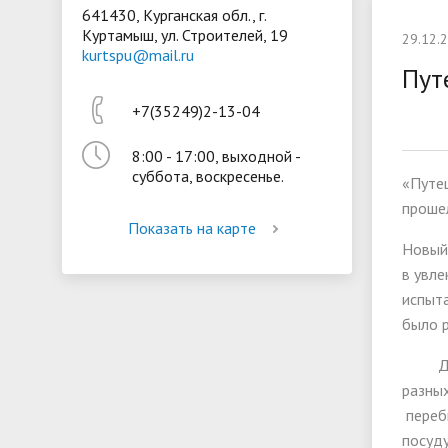
641430, Курганская обл., г.
Куртамыш, ул. Строителей, 19
Президентская библиотека
Воспита
29.12.
kurtspu@mail.ru
Материально-техническое
Стипенд
Пут
обеспечение и оснащённость
обучающ
+7(35249)2-13-04
образовательного процесса
Вакантн
8:00 - 17:00, выходной -
(перевод
суббота, воскресенье.
«Путеш
прошел
Показать на карте
Новый
в увле
испыта
было р
Далее
разных
переб
посуд