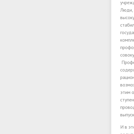
учреж
Люди,
высоку
стабил
госуда
компл
профо
совоку
Профес
содер
рацион
возмож
этим 
ступен
провод
выпуск
И в э