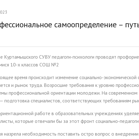
тельная работа
Ассамблея 2026
2023
ии и меры поддержки
Платные образовательные у
фессиональное самоопределение – путь
ихся
ые места для приёма
Доступная среда
а)
Организация питания в
зе Куртамышского СУВУ педагоги-психологи проводят профорие
образовательной организац
мися 10-х классов СОШ №2
оящее время происходит изменение социально-экономической си
яется и рынок труда. Возросшие требования к уровню професси
емы профессиональной ориентации молодежи. На современном 
 — подготовка специалистов, соответствующих требованиям рын
риентационной работе в образовательных учреждениях уделяет
листы, которые отвечали бы за этот фронт социально-педагоги
я назрела необходимость поставить остро вопрос о внедрении