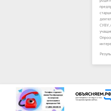
родите
предп
старш
деятел
СУВУ,
учащим
Опросн
интере
Резул