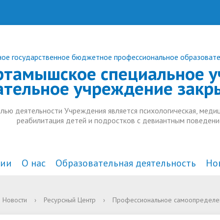
ое государственное бюджетное профессиональное образоват
ртамышское специальное у
ательное учреждение закр
лью деятельности Учреждения является психологическая, медиц
реабилитация детей и подростков с девиантным поведени
ции
О нас
Образовательная деятельность
Но
а и органы управления
действие коррупции
комплексного
Документы
В СМИ
Анонсы
Новости
›
Ресурсный Центр
›
Профессиональное самоопределени
тельной организацией
ждения
Образовательные стандарт
Дополнительное образован