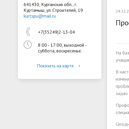
641430, Курганская обл., г.
Куртамыш, ул. Строителей, 19
Президентская библиотека
Воспита
24.12.
kurtspu@mail.ru
Материально-техническое
Стипенд
Про
обеспечение и оснащённость
обучающ
+7(35249)2-13-04
образовательного процесса
Вакантн
8:00 - 17:00, выходной -
(перевод
суббота, воскресенье.
На ба
учащи
Показать на карте
В наст
измен
пробл
задач
Профо
специа
Сегодн