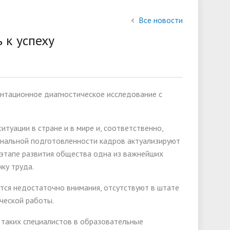
состав
Все новости
слуги
Финансово-хозяйственная
 к успеху
деятельность
Международное сотрудничество
нтационное диагностическое исследование с
ии
туации в стране и в мире и, соответственно,
ональной подготовленности кадров актуализируют
этапе развития общества одна из важнейших
ку труда.
ся недостаточно внимания, отсутствуют в штате
ческой работы.
 таких специалистов в образовательные