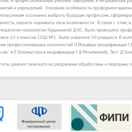
лей, и профессиональные учебные заведения, и медицинских ра
риятий и учреждений. Основная особенность профориентационн
еклассникам осознанно выбрать будущую профессию, сформиров
ьность, научить оценивать свои возможности. В связи с этим, 
 педагогом-психологом Горшениной Д.Ю., было проведено проф
ися 10-х классов СОШ №2 . Было охвачено 50 учащихся. В исле
ик профессиональных склонностей Л.Йовайши (модификация Г.В
сов” А.Е.Голомштока в модификации Г.В.Резапкиной), Тест Д.Го
ьтаты диагностического исследования обработаны и переданы 