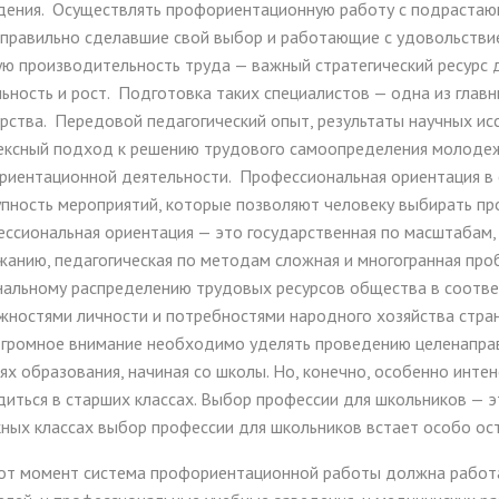
дения. Осуществлять профориентационную работу с подрастаю
 правильно сделавшие свой выбор и работающие с удовольстви
ю производительность труда — важный стратегический ресурс 
ьность и рост. Подготовка таких специалистов — одна из глав
рства. Передовой педагогический опыт, результаты научных ис
ексный подход к решению трудового самоопределения молодеж
риентационной деятельности. Профессиональная ориентация в 
пность мероприятий, которые позволяют человеку выбирать пр
сиональная ориентация — это государственная по масштабам, 
жанию, педагогическая по методам сложная и многогранная пр
альному распределению трудовых ресурсов общества в соответ
ностями личности и потребностями народного хозяйства стран
огромное внимание необходимо уделять проведению целенапра
ях образования, начиная со школы. Но, конечно, особенно инт
иться в старших классах. Выбор профессии для школьников — э
ных классах выбор профессии для школьников встает особо ос
тот момент система профориентационной работы должна работа