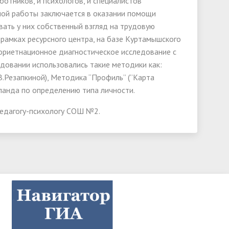
ботников, и психологов, и специалистов
ой работы заключается в оказании помощи
ать у них собственный взгляд на трудовую
в рамках ресурсного центра, на базе Куртамышского
ориетнационное диагностическое исследование с
довании использовались такие методики как:
.Резапкиной), Методика “Профиль” (”Карта
лланда по определению типа личности.
педагогу-психологу СОШ №2.