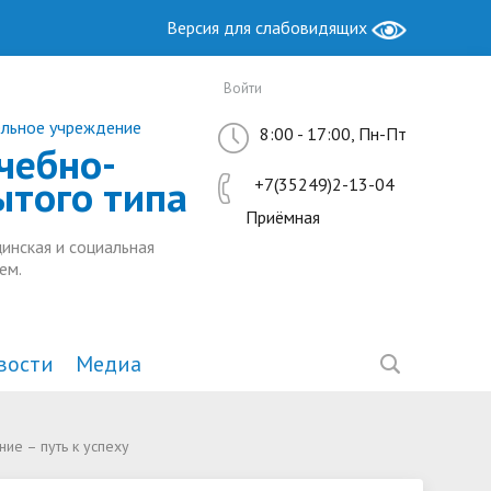
Версия для слабовидящих
Войти
ельное учреждение
8:00 - 17:00, Пн-Пт
чебно-
ытого типа
+7(35249)2-13-04
Приёмная
инская и социальная
ем.
вости
Медиа
Образование
Антимонопольный комплаенс
Методическая работа
е – путь к успеху
ы РФ
ие
Руководство. Педагогический
Ресурсный центр