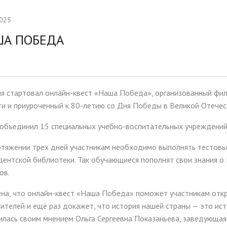
тельная работа
Ассамблея 2026
2025
ии и меры поддержки
Платные образовательные у
ША ПОБЕДА
ихся
ые места для приёма
Доступная среда
а)
Организация питания в
ня стартовал онлайн-квест «Наша Победа», организованный фи
образовательной организац
и и приуроченный к 80-летию со Дня Победы в Великой Отечес
 объединил 15 специальных учебно-воспитательных учреждений
тяжении трех дней участникам необходимо выполнять тестовые
ентской библиотеки. Так обучающиеся пополнят свои знания о
ов.
ена, что онлайн-квест «Наша Победа» поможет участникам откр
телей и ещё раз докажет, что история нашей страны — это ист
илась своим мнением Ольга Сергеевна Показаньева, заведующая