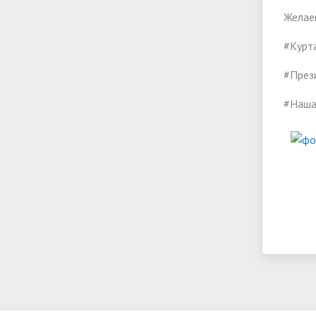
Желае
#Курт
#През
#Наш