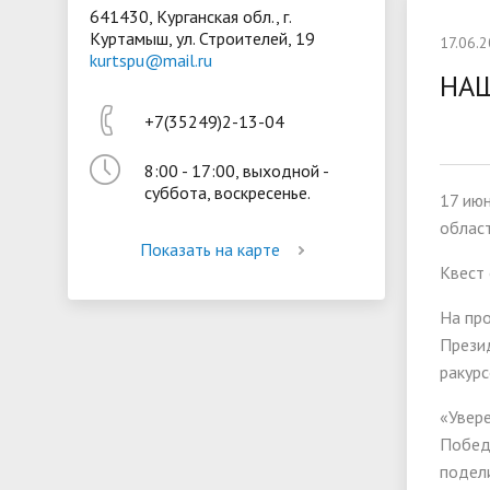
641430, Курганская обл., г.
Куртамыш, ул. Строителей, 19
Президентская библиотека
Воспита
17.06.
kurtspu@mail.ru
Материально-техническое
Стипенд
НА
обеспечение и оснащённость
обучающ
+7(35249)2-13-04
образовательного процесса
Вакантн
8:00 - 17:00, выходной -
(перевод
суббота, воскресенье.
17 ию
област
Показать на карте
Квест
На про
Презид
ракурс
«Увер
Победи
подел