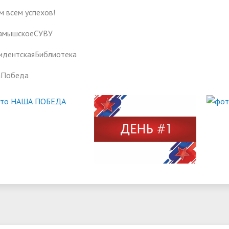
м всем успехов!
амышскоеСУВУ
идентскаяБиблиотека
аПобеда