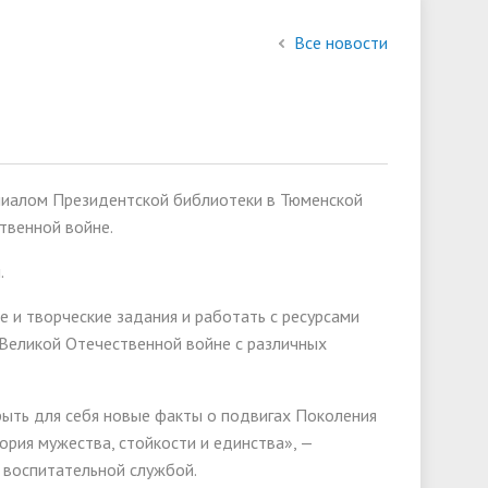
состав
Все новости
слуги
Финансово-хозяйственная
деятельность
Международное сотрудничество
лиалом Президентской библиотеки в Тюменской
ии
твенной войне.
.
 и творческие задания и работать с ресурсами
 Великой Отечественной войне с различных
ыть для себя новые факты о подвигах Поколения
ория мужества, стойкости и единства», —
 воспитательной службой.