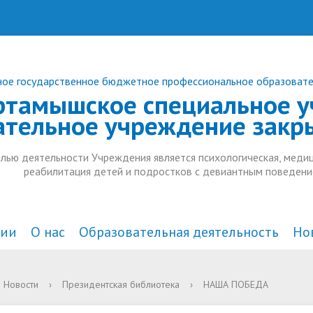
ое государственное бюджетное профессиональное образоват
ртамышское специальное у
ательное учреждение закр
лью деятельности Учреждения является психологическая, медиц
реабилитация детей и подростков с девиантным поведени
ции
О нас
Образовательная деятельность
Но
а и органы управления
действие коррупции
комплексного
Документы
В СМИ
Анонсы
Новости
›
Президентская библиотека
›
НАША ПОБЕДА
тельной организацией
ждения
Образовательные стандарт
Дополнительное образован