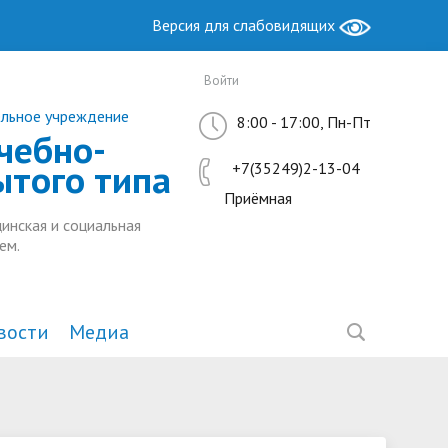
Версия для слабовидящих
Войти
ельное учреждение
8:00 - 17:00, Пн-Пт
чебно-
ытого типа
+7(35249)2-13-04
Приёмная
инская и социальная
ем.
вости
Медиа
Образование
Антимонопольный комплаенс
Методическая работа
ы РФ
ие
Руководство. Педагогический
Ресурсный центр