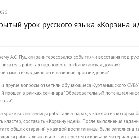
тельная работа
Ассамблея 2026
2025
ии и меры поддержки
Платные образовательные у
рытый урок русского языка «Корзина и
ихся
ые места для приёма
Доступная среда
а)
Организация питания в
ему А.С. Пушкин заинтересовался событиями восстания под ру
образовательной организац
 писатель работал над повестью «Капитанская дочка»?
ой смысл вкладывал он в название произведения?
 и другие вопросы ответили обучающиеся Куртамышского СУВУ 
ый прошел в рамках семинара "Образовательный потенциал ин
теки".
оке воспитанницы работали в парах, у каждой из которых был
ь кластер, составить «Корзину идей». После выполнения задани
тате общих стараний у каждой воспитанницы была заполнена та
щиеся работали активно, с интересом осваивали материал урок