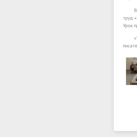
В ход
труд «
Урок п
«У каж
писате