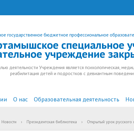
ое государственное бюджетное профессиональное образоват
ртамышское специальное у
ательное учреждение закр
лью деятельности Учреждения является психологическая, медиц
реабилитация детей и подростков с девиантным поведени
ции
О нас
Образовательная деятельность
Но
а и органы управления
действие коррупции
комплексного
Документы
В СМИ
Анонсы
Новости
›
Президентская библиотека
›
Открытый урок русского 
тельной организацией
ждения
Образовательные стандарт
Дополнительное образован