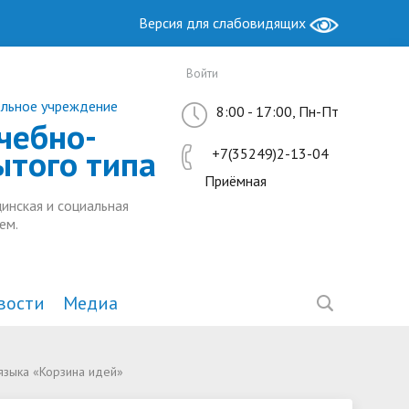
Версия для слабовидящих
Войти
ельное учреждение
8:00 - 17:00, Пн-Пт
чебно-
ытого типа
+7(35249)2-13-04
Приёмная
инская и социальная
ем.
вости
Медиа
Образование
Антимонопольный комплаенс
Методическая работа
языка «Корзина идей»
ы РФ
ие
Руководство. Педагогический
Ресурсный центр