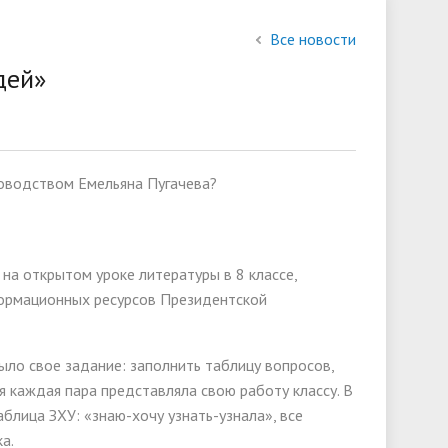
состав
Все новости
слуги
Финансово-хозяйственная
дей»
деятельность
Международное сотрудничество
ководством Емельяна Пугачева?
ии
на открытом уроке литературы в 8 классе,
формационных ресурсов Президентской
о свое задание: заполнить таблицу вопросов,
я каждая пара представляла свою работу классу. В
блица ЗХУ: «знаю-хочу узнать-узнала», все
а.