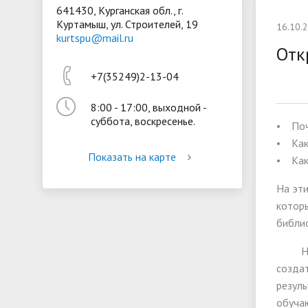
641430, Курганская обл., г.
Куртамыш, ул. Строителей, 19
Президентская библиотека
Воспита
16.10.
kurtspu@mail.ru
Материально-техническое
Стипенд
Отк
обеспечение и оснащённость
обучающ
+7(35249)2-13-04
образовательного процесса
Вакантн
8:00 - 17:00, выходной -
(перевод
суббота, воскресенье.
• Поч
• Как
Показать на карте
• Как
На эти
котор
библио
На ур
создат
резуль
обучаю