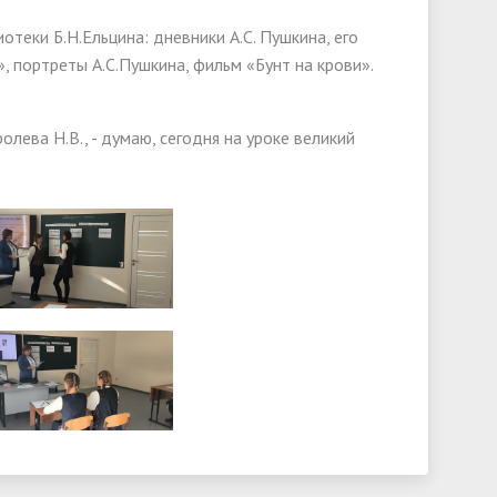
ки Б.Н.Ельцина: дневники А.С. Пушкина, его
, портреты А.С.Пушкина, фильм «Бунт на крови».
ева Н.В., - думаю, сегодня на уроке великий