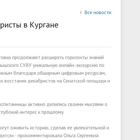
состав
Все новости
слуги
Финансово-хозяйственная
бристы в Кургане
деятельность
Международное сотрудничество
Юговки продолжают расширять горизонты знаний
ии
мышского СУВУ уникальную онлайн-экскурсию по
можным благодаря обширным цифровым ресурсам,
х восстания декабристов на Сенатской площади и
воспитанницы активно делились своими мыслями о
глубокий интерес к прошлому.
огут оживить историю, сделав ее увлекательной и
одятся» - прокомментировала Ольга Сергеевна