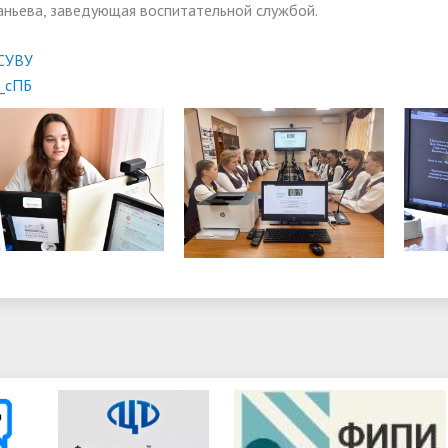
аньева, заведующая воспитательной службой.
СУВУ
_сПБ