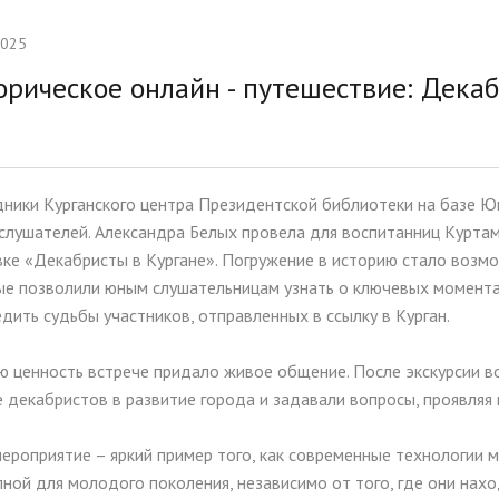
тельная работа
Ассамблея 2026
2025
ии и меры поддержки
Платные образовательные у
орическое онлайн - путешествие: Дека
ихся
ые места для приёма
Доступная среда
а)
Организация питания в
дники Курганского центра Президентской библиотеки на базе 
образовательной организац
слушателей. Александра Белых провела для воспитанниц Курта
вке «Декабристы в Кургане». Погружение в историю стало воз
ые позволили юным слушательницам узнать о ключевых момента
дить судьбы участников, отправленных в ссылку в Курган.
ю ценность встрече придало живое общение. После экскурсии 
 декабристов в развитие города и задавали вопросы, проявляя 
ероприятие – яркий пример того, как современные технологии м
ной для молодого поколения, независимо от того, где они нах