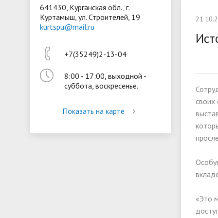
641430, Курганская обл., г.
Куртамыш, ул. Строителей, 19
Президентская библиотека
Воспита
21.10.
kurtspu@mail.ru
Материально-техническое
Стипенд
Ист
обеспечение и оснащённость
обучающ
+7(35249)2-13-04
образовательного процесса
Вакантн
8:00 - 17:00, выходной -
(перевод
суббота, воскресенье.
Сотру
своих 
Показать на карте
выста
котор
просле
️Особу
вкладе
«Это м
доступ