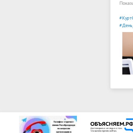
Показ
#Курт
#День