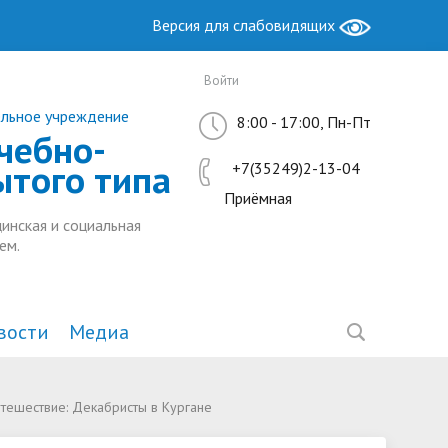
Версия для слабовидящих
Войти
ельное учреждение
8:00 - 17:00, Пн-Пт
чебно-
ытого типа
+7(35249)2-13-04
Приёмная
инская и социальная
ем.
вости
Медиа
Образование
Антимонопольный комплаенс
Методическая работа
утешествие: Декабристы в Кургане
ы РФ
ие
Руководство. Педагогический
Ресурсный центр