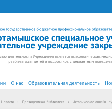
ое государственное бюджетное профессиональное образоват
ртамышское специальное у
ательное учреждение закр
лью деятельности Учреждения является психологическая, медиц
реабилитация детей и подростков с девиантным поведени
ции
О нас
Образовательная деятельность
Но
а и органы управления
действие коррупции
комплексного
Документы
В СМИ
Анонсы
Новости
›
Президентская библиотека
›
Историческое онлайн - п
тельной организацией
ждения
Образовательные стандарт
Дополнительное образован