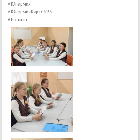
#Юнармия
#ЮнармияКуртСУВУ
#Родина