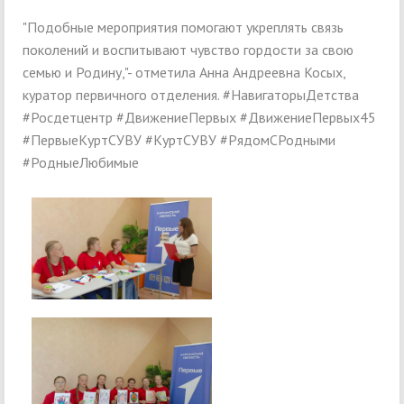
"Подобные мероприятия помогают укреплять связь
поколений и воспитывают чувство гордости за свою
семью и Родину,"- отметила Анна Андреевна Косых,
куратор первичного отделения. #НавигаторыДетства
#Росдетцентр #ДвижениеПервых #ДвижениеПервых45
#ПервыеКуртСУВУ #КуртСУВУ #РядомСРодными
#РодныеЛюбимые