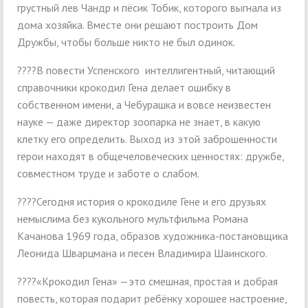
грустный лев Чандр и пёсик Тобик, которого выгнала из
дома хозяйка. Вместе они решают построить Дом
Дружбы, чтобы больше никто не был одинок.
????В повести Успенского интеллигентный, читающий
справочники крокодил Гена делает ошибку в
собственном имени, а Чебурашка и вовсе неизвестен
науке — даже директор зоопарка не знает, в какую
клетку его определить. Выход из этой заброшенности
герои находят в общечеловеческих ценностях: дружбе,
совместном труде и заботе о слабом.
????Сегодня история о крокодиле Гене и его друзьях
немыслима без кукольного мультфильма Романа
Качанова 1969 года, образов художника-постановщика
Леонида Шварцмана и песен Владимира Шаинского.
????«Крокодил Гена» —это смешная, простая и добрая
повесть, которая подарит ребёнку хорошее настроение,