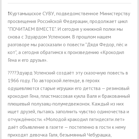
❗Куртамышское СУВУ, подведомственное Министерству
просвещения Российской Федерации, продолжает цикл
"ПОЧИТАЕМ ВМЕСТЕ". И сегодня у книжной полки мы
снова с Эдуардом Успенским. В прошлом нашем
разговоре мы рассказали о повести "Дядя Федор, пёс и
кот", а сегодня обратимся к произведению «Крокодил
Гена и его друзья».
????Эдуард Успенский создаёт эту сказочную повесть в
1966 году. По авторской легенде, в героях
одушевляются старые игрушки его детства — резиновый
крокодил Гена, пластмассовая кукла Валя и бракованный
плюшевый полузаяц-полумедвежонок. Каждый из них
ищет друзей, пытаясь заполнить чувство одиночества и
отчуждённости. «Молодой кракодил пятидесяти лет»
даёт объявление в газете — постепенно в гости к нему
приходят девочка Галя, безымянный Чебурашка,