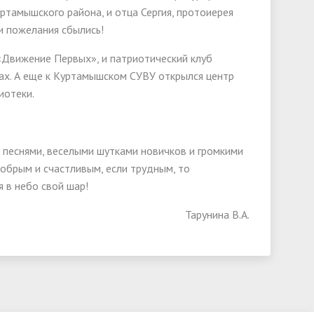
тамышского района, и отца Сергия, протоиерея
и пожелания сбылись!
 «Движение Первых», и патриотический клуб
ах. А еще к Куртамышском СУВУ открылся центр
иотеки.
 песнями, веселыми шутками новичков и громкими
добрым и счастливым, если трудным, то
я в небо свой шар!
Тарунина В.А.