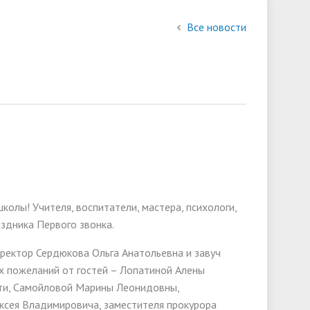
состав
Все новости
слуги
Финансово-хозяйственная
деятельность
Международное сотрудничество
ии
олы! Учителя, воспитатели, мастера, психологи,
аздника Первого звонка.
ректор Сердюкова Ольга Анатольевна и завуч
 пожеланий от гостей – Лопатиной Алены
сти, Самойловой Марины Леонидовны,
ексея Владимировича, заместителя прокурора