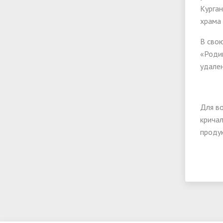
Курган
храма 
В свою
«Родин
удале
Для во
кричал
продук