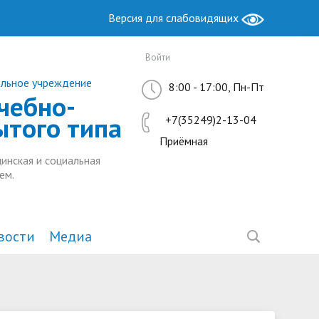
Версия для слабовидящих
Войти
ельное учреждение
8:00 - 17:00, Пн-Пт
чебно-
ытого типа
+7(35249)2-13-04
Приёмная
инская и социальная
ем.
вости
Медиа
Образование
Антимонопольный комплаенс
Методическая работа
ы РФ
ие
Руководство. Педагогический
Ресурсный центр