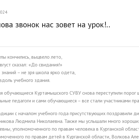
тельная работа
Ассамблея 2026
2024
ии и меры поддержки
Платные образовательные у
ова звонок нас зовет на урок!..
ихся
ые места для приёма
Доступная среда
а)
Организация питания в
лы кончились, выцвело лето,
образовательной организац
вгуст сказал: «До свидания!»
 знаний – не зря школа ярко одета,
вдоль учебного здания.
я обучающиеся Куртамышского СУВУ снова переступили порог шк
ьные педагоги и сами обучающиеся – все стали участниками пр
адиции с началом учебного года присутствующих поздравили ди
никова Людмила Николаевна. Также мы услышали много хороших
ьевны, уполномоченного по правам человека в Курганской обла
моченного по правам детей в Курганской области, Волкова Ал