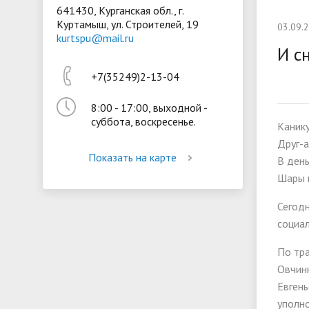
641430, Курганская обл., г.
Куртамыш, ул. Строителей, 19
Президентская библиотека
Воспита
03.09.
kurtspu@mail.ru
Материально-техническое
Стипенд
И сн
обеспечение и оснащённость
обучающ
+7(35249)2-13-04
образовательного процесса
Вакантн
8:00 - 17:00, выходной -
(перевод
суббота, воскресенье.
Канику
Друг-а
Показать на карте
В день
Шары 
Сегодн
социал
По тр
Овчин
Евген
уполно