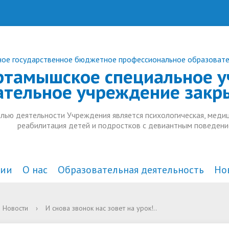
ое государственное бюджетное профессиональное образоват
ртамышское специальное у
ательное учреждение закр
лью деятельности Учреждения является психологическая, медиц
реабилитация детей и подростков с девиантным поведени
ции
О нас
Образовательная деятельность
Но
а и органы управления
действие коррупции
комплексного
Документы
В СМИ
Анонсы
Новости
›
И снова звонок нас зовет на урок!..
тельной организацией
ждения
Образовательные стандарт
Дополнительное образован