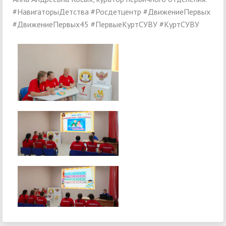
#НавигаторыДетства #Росдетцентр #ДвижениеПервых
#ДвижениеПервых45 #ПервыеКуртСУВУ #КуртСУВУ