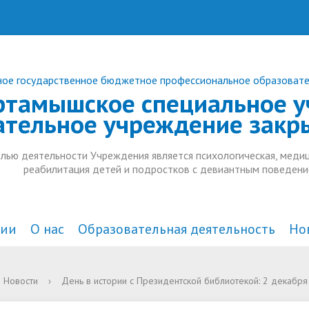
ое государственное бюджетное профессиональное образоват
ртамышское специальное у
ательное учреждение закр
лью деятельности Учреждения является психологическая, медиц
реабилитация детей и подростков с девиантным поведени
ции
О нас
Образовательная деятельность
Но
а и органы управления
действие коррупции
комплексного
Документы
В СМИ
Анонсы
Новости
›
День в истории с Президентской библиотекой: 2 декабря
тельной организацией
ждения
Образовательные стандарт
Дополнительное образован