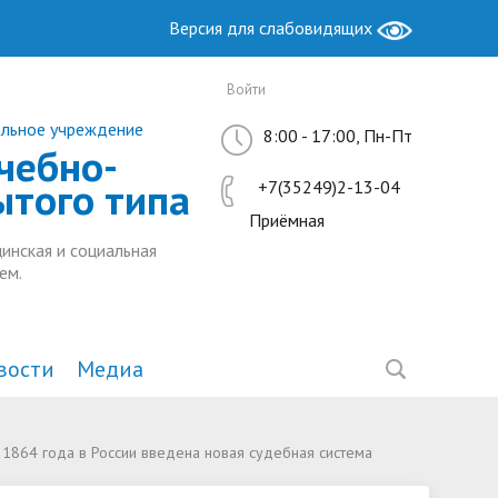
Версия для слабовидящих
Войти
ельное учреждение
8:00 - 17:00, Пн-Пт
чебно-
ытого типа
+7(35249)2-13-04
Приёмная
инская и социальная
ем.
вости
Медиа
Образование
Антимонопольный комплаенс
Методическая работа
 1864 года в России введена новая судебная система
ы РФ
ие
Руководство. Педагогический
Ресурсный центр