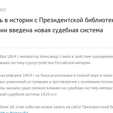
тельная работа
Ассамблея 2026
2025
ии и меры поддержки
Платные образовательные у
ь в истории с Президентской библиотек
ихся
сии введена новая судебная система
ые места для приёма
Доступная среда
а)
Организация питания в
образовательной организац
бря 1864 г. император Александр II ввёл в действие одноврем
вших систему судоустройства Российской империи.
ая реформа 1864 г. не была реализована в полной мере в связ
ых узаконений, вступивших в противоречие с основными полож
ипы оказали существенное влияние на судебную систему импера
кой судебной системы 1920-х гг.
бнее об этом событии можно узнать на сайте Президентской б