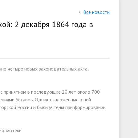
состав
Все новости
слуги
Финансово-хозяйственная
ой: 2 декабря 1864 года в
деятельность
Международное сотрудничество
ии
енно четыре новых законодательных акта,
и с принятием в последующие 20 лет около 700
ениями Уставов. Однако заложенные в ней
торской России и были учтены при формировании
иблиотеки