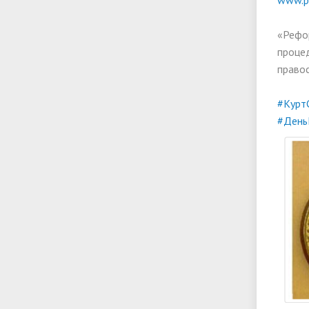
www.prl
«Рефо
процед
правос
#Курт
#День