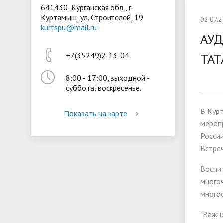
641430, Курганская обл., г.
Куртамыш, ул. Строителей, 19
Президентская библиотека
Воспита
02.07.
kurtspu@mail.ru
Материально-техническое
Стипенд
АУД
обеспечение и оснащённость
обучающ
+7(35249)2-13-04
ТАТ
образовательного процесса
Вакантн
8:00 - 17:00, выходной -
(перевод
суббота, воскресенье.
В Кур
Показать на карте
мероп
России
Встреч
Воспит
много
много
"Важно