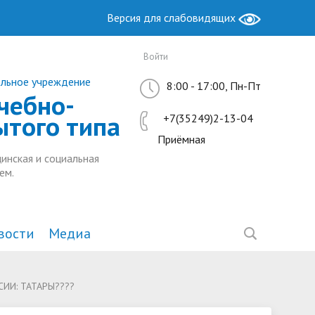
Версия для слабовидящих
Войти
ельное учреждение
8:00 - 17:00, Пн-Пт
чебно-
ытого типа
+7(35249)2-13-04
Приёмная
инская и социальная
ем.
вости
Медиа
Образование
Антимонопольный комплаенс
Методическая работа
ИИ: ТАТАРЫ????
ы РФ
ие
Руководство. Педагогический
Ресурсный центр