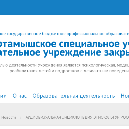
ое государственное бюджетное профессиональное образоват
ртамышское специальное у
ательное учреждение закр
лью деятельности Учреждения является психологическая, медиц
реабилитация детей и подростков с девиантным поведени
ции
О нас
Образовательная деятельность
Но
а и органы управления
действие коррупции
комплексного
Документы
В СМИ
Анонсы
Новости
›
АУДИОВИЗУАЛЬНАЯ ЭНЦИКЛОПЕДИЯ ЭТНОКУЛЬТУР РОСС
тельной организацией
ждения
Образовательные стандарт
Дополнительное образован