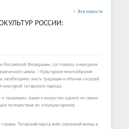
состав
Все новости
слуги
Финансово-хозяйственная
КУЛЬТУР РОССИИ:
деятельность
Международное сотрудничество
ии
 Российской Федерации, состоялось очередное
едического цикла. ✨Культурное многообразие
а, необходимо знать традиции и обычаи соседей.
 культурой татарского народа.
 о традициях, языке и искусстве одного из самых
ое путешествие по этнокультурному
 страны. Татарский народ внёс огромный вклад в