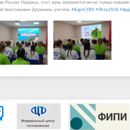
ю России. Надеюсь, этот день запомнится им не только новыми 
й Анатольевич Дружинин, учитель. #
КуртСУВУ
#
Лето2026
#
Ауд