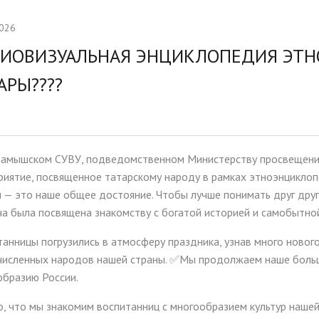
тельная работа
Ассамблея 2026
2026
ии и меры поддержки
Платные образовательные у
ИОВИЗУАЛЬНАЯ ЭНЦИКЛОПЕДИЯ ЭТНО
ихся
АРЫ????
ые места для приёма
Доступная среда
а)
Организация питания в
образовательной организац
тамышском СУВУ, подведомственном Министерству просвещения
риятие, посвященное татарскому народу в рамках этноэнциклоп
 — это наше общее достояние. Чтобы лучше понимать друг друг
а была посвящена знакомству с богатой историей и самобытной
анницы погрузились в атмосферу праздника, узнав много нового
численных народов нашей страны. ✅Мы продолжаем наше больш
образию России.
, что мы знакомим воспитанниц с многообразием культур нашей